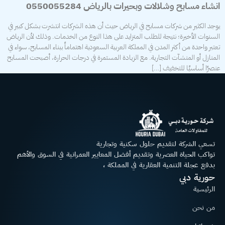
انشاء مسابح وشلالات وبحيرات بالرياض 0550055284
يوجد الكثير من شركات مسابح في الرياض حيث أن هذه الشركات انتشرت بشكل كبير في
السنوات الأخيرة؛ نتيجة للطلب المتزايد على هذا النوع من الخدمات. وذلك لأن الرياض
تعتبر واحدة من أكثر المدن في المملكة العربية السعودية اهتماماً ببناء المسابح، سواء في
المنازل أو المنشآت التجارية. مع الزيادة المستمرة في درجات الحرارة، أصبحت المسابح
عنصرًا أساسيًا للتخفيف […]
تسعي الشركة لتقديم حلول سكنية وتجارية
تواكب الحياة العصرية وتقديم أفضل المعايير العمرانية في السوق والأهم
بدفع عجلة التنمية العقارية في المملكة ،
حورية دبي
الرئيسية
من نحن